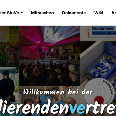
der StuVe
Mitmachen
Dokumente
Wiki
A
Willkommen bei der
dierenden
ve
rtr