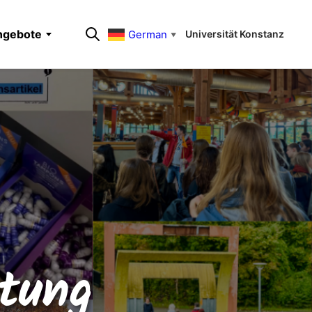
ngebote
German
Universität Konstanz
▼
etung