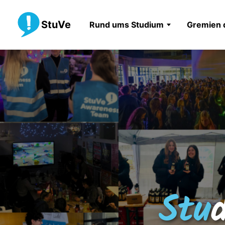
StuVe
Rund ums Studium
Gremien 
Stu