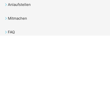
Anlaufstellen
Mitmachen
FAQ
Folge uns
© 2026 StuVe. Alle Rechte vorbehalten.
Betrieben mit
StuVe Theme
und
WordPress