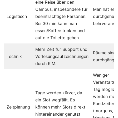
eine Reise über den
Campus, insbesondere für
Man hat eh n
Logistisch
beeinträchtigte Personen.
durchgehen
Bei 30 min kann man
Lehrveransta
essen/Kaffee trinken und
auf die Toilette gehen.
Mehr Zeit für Support und
Räume sind 
Technik
Vorlesungsaufzeichnungen
durchgängig
durch KIM.
Weniger
Veranstaltu
Tag möglich
Tage werden kürzer, da
werden meh
ein Slot wegfällt. Es
Randzeiten 
Zeitplanung
können mehr Slots direkt
(morgens, a
hin­tereinander genutzt
Montags, Fre