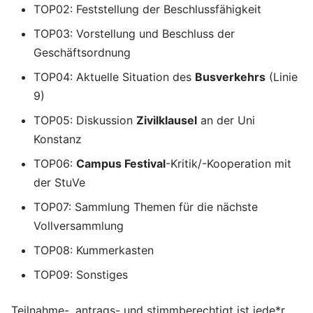
TOP02: Feststellung der Beschlussfähigkeit
TOP03: Vorstellung und Beschluss der
Geschäftsordnung
TOP04: Aktuelle Situation des
Busverkehrs
(Linie
9)
TOP05: Diskussion
Zivilklausel
an der Uni
Konstanz
TOP06:
Campus Festival
-Kritik/-Kooperation mit
der StuVe
TOP07: Sammlung Themen für die nächste
Vollversammlung
TOP08: Kummerkasten
TOP09: Sonstiges
Teilnahme-, antrags- und stimmberechtigt ist jede*r