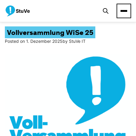
StuVe
Vollversammlung WiSe 25
Posted on
1. Dezember 2025
by
StuVe IT