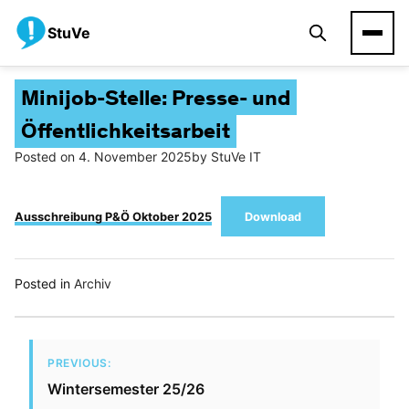
StuVe
Minijob-Stelle: Presse- und
Öffentlichkeitsarbeit
Posted on
4. November 2025
by
StuVe IT
Ausschreibung P&Ö Oktober 2025
Download
Posted in
Archiv
PREVIOUS:
Wintersemester 25/26